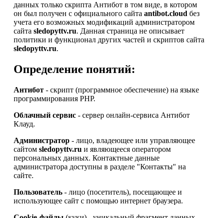
данных только скрипта Антибот в том виде, в котором
он был получен с официального сайта
antibot.cloud
без
учета его возможных модификаций администратором
сайта
sledopyttv.ru
. Данная страница не описывает
политики и функционал других частей и скриптов сайта
sledopyttv.ru
.
Определение понятий:
Антибот
- скрипт (программное обеспечение) на языке
программирования PHP.
Облачный сервис
- сервер онлайн-сервиса Антибот
Клауд.
Администратор
- лицо, владеющее или управляющее
сайтом
sledopyttv.ru
и являющееся оператором
персональных данных. Контактные данные
администратора доступны в разделе "Контакты" на
сайте.
Пользователь
- лицо (посетитель), посещающее и
использующее сайт с помощью интернет браузера.
Cookie-файлы
(куки) - уникальный фрагмент данных,